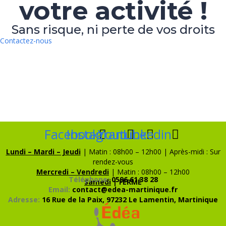
votre activité !
Sans risque, ni perte de vos droits
Contactez-nous
Facebook
Instagram
Youtube
Linkedin
Lundi – Mardi – Jeudi
| Matin : 08h00 – 12h00 | Après-midi : Sur
rendez-vous
Mercredi – Vendredi
| Matin : 08h00 – 12h00
Téléphone:
0596 61 38 28
Samedi
| FERMÉ
Email:
contact@edea-martinique.fr
Adresse:
16 Rue de la Paix, 97232 Le Lamentin, Martinique