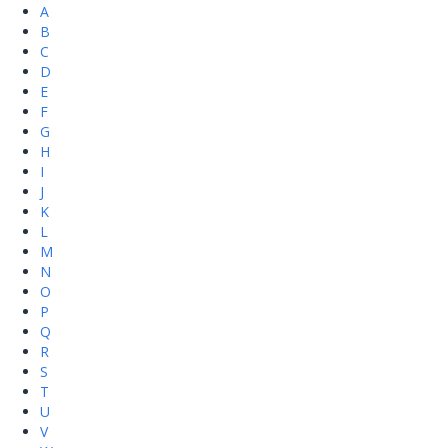
A
B
C
D
E
F
G
H
I
J
K
L
M
N
O
P
Q
R
S
T
U
V